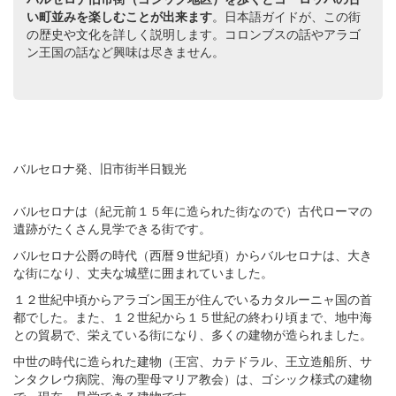
い町並みを楽しむことが出来ます
。日本語ガイドが、この街
の歴史や文化を詳しく説明します。コロンブスの話やアラゴ
ン王国の話など興味は尽きません。
バルセロナ発、旧市街半日観光
バルセロナは（紀元前１５年に造られた街なので）古代ローマの
遺跡がたくさん見学できる街です。
バルセロナ公爵の時代（西暦９世紀頃）からバルセロナは、大き
な街になり、丈夫な城壁に囲まれていました。
１２世紀中頃からアラゴン国王が住んでいるカタルーニャ国の首
都でした。また、１２世紀から１５世紀の終わり頃まで、地中海
との貿易で、栄えている街になり、多くの建物が造られました。
中世の時代に造られた建物（王宮、カテドラル、王立造船所、サ
ンタクレウ病院、海の聖母マリア教会）は、ゴシック様式の建物